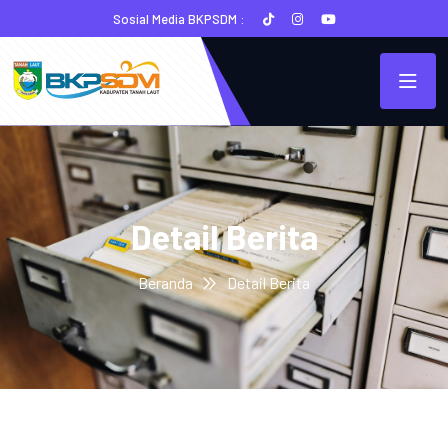
Sosial Media BKPSDM :
Detail Berita
Beranda
Detail Berita