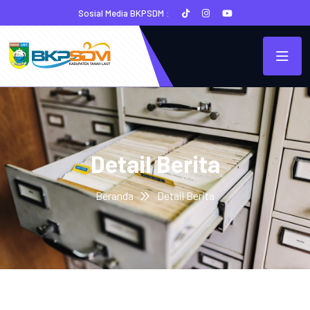
Sosial Media BKPSDM :
Detail Berita
Beranda
Detail Berita