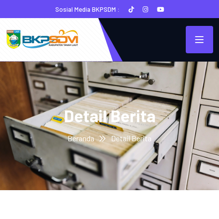
Sosial Media BKPSDM :
Detail Berita
Beranda
Detail Berita