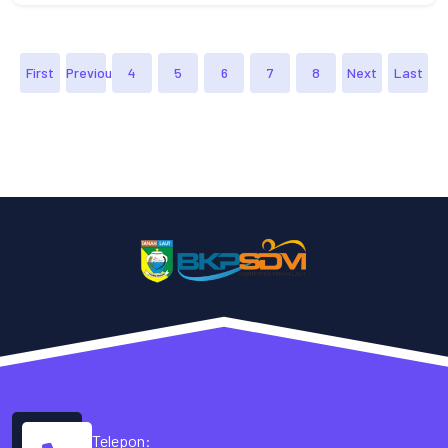
Tahun Anggaran 2022
First
Previous
4
5
6
7
8
Next
Last
Telepon: